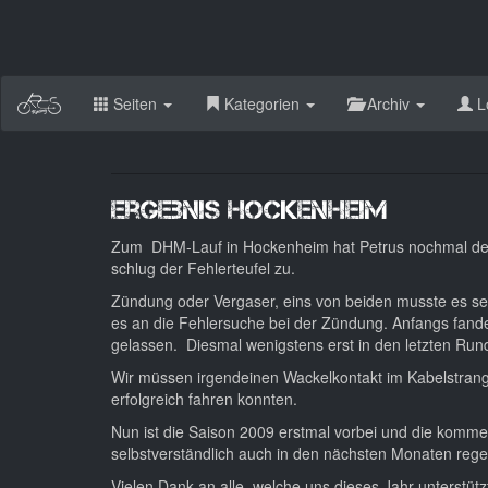
Seiten
Kategorien
Archiv
L
Ergebnis Hockenheim
Zum DHM-Lauf in Hockenheim hat Petrus nochmal den 
schlug der Fehlerteufel zu.
Zündung oder Vergaser, eins von beiden musste es sei
es an die Fehlersuche bei der Zündung. Anfangs fanden
gelassen. Diesmal wenigstens erst in den letzten Ru
Wir müssen irgendeinen Wackelkontakt im Kabelstrang 
erfolgreich fahren konnten.
Nun ist die Saison 2009 erstmal vorbei und die komme
selbstverständlich auch in den nächsten Monaten re
Vielen Dank an alle, welche uns dieses Jahr unterstütz