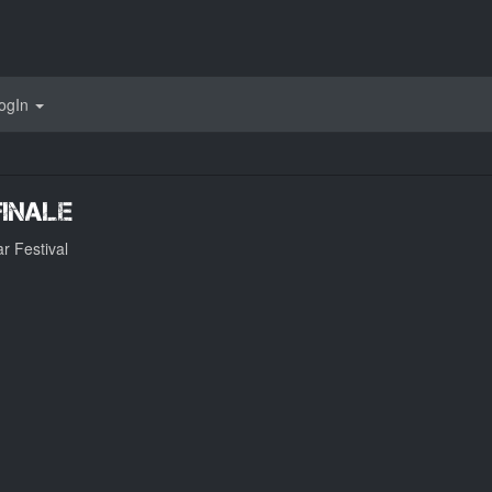
ogIn
finale
r Festival