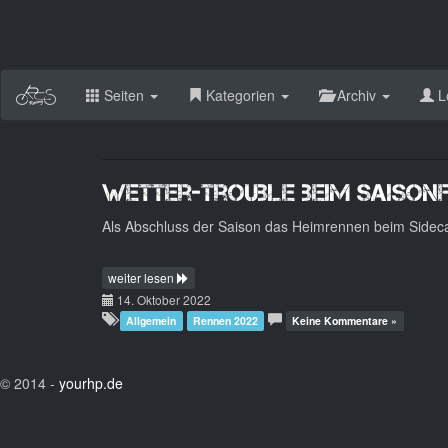
Seiten
Kategorien
Archiv
L
Wetter-Trouble beim Saison
Als Abschluss der Saison das Heimrennen beim Sideca
weiter lesen
14. Oktober 2022
Allgemein
Rennen 2022
Keine Kommentare »
© 2014 -
yourhp.de