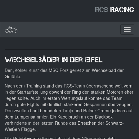
RCS
Racing
Toggl
naviga
Wechselbäder in der Eifel
Der „Kölner Kurs“ des MSC Porz geriet zum Wechselbad der
Gefühle.
Nach dem Training stand das RCS-Team überraschend weit vorn
in der Startaufstellung obwohl der Ring den starken Motoren eher
liegen sollte. Auch im ersten Wertungslauf konnte das Team
durch gute Fights mit deutlich stärkeren Gespannen überzeugen.
Den zweiten Lauf beendeten Tanja und Rainer Crome jedoch auf
dem Lumpensammler. Ein Kabelbruch an der Blackbox
verhinderte in der letzten Runde das Erreichen der Schwarz-
Weißen Flagge.
Die Motobi wurde dieses Jahr auf dem Nürburgring nicht