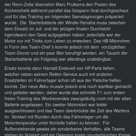
der Renn-Zelte übernahm Marc Pruiksma den Posten des
Küchenchefs während parallel das Gespann final durchgeschaut
und für das Training am folgenden Samstagmorgen präpariert
wurde. Die Starterbatterie der Windle-Yamaha muss zwischen
dem Einsatz im Juli und der jetzigen finalen Durchsicht
irgendwann den Geist aufgegeben haben, jedenfalls war der
Motor nur mit Tricks zum Leben zu erwecken. Das HB-Männchen
in Form des Team-Chef´s konnte jedoch mit dem vorzüglichen
Team-Dinner und ein paar Bier beruhigt werden, ein Tausch der
Starterbatterie am Folgetag war allerdings unabdingbar.
Ersatz konnte dann Harrald Endevelt von HP-Parts liefern,
welcher neben seinem Reifen-Service auch mit anderen
Ersatzteilen im Fahrerlager schon oft aus der Patsche helfen
konnte. Der neue Akku musste jedoch erst noch startklar gemacht
und geladen werden, daher wurde das schnelle F1 zum ersten
freien Training des Wochenendes zwangsläufig noch mit der alten
Batterie angelassen. Ein zweiter Motorstart war leider
ausgeschlossen und das Team überbrückte die Zeit des Wartens
im Vorstart mit Runden durch das Fahrerlager um die
Motortemperatur unter Kontolle halten zu können. Für
Außenstehende gewiss ein sonderbares Verhalten, alle Teams
stehen im Vorstart und ein Gespann kreist ununterbrochen Kreise