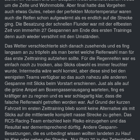
um die Zelte und Wohnmobile. Aber final hatte das Vorgehen
auch etwas Gutes, neben der perfekten Motortemperatur waren
auch die Reifen schon aufgewärmt als es endlich auf die Strecke
ging. Die Besatzung der schnellen Flunder war mit der elfbesten
Zeit von immerhin 27 Gespannen am Ende des ersten Trainings
denn auch wieder versöhnt mit den Umständen.
Das Wetter verschlechterte sich danach zusehends und es fing
langsam an zu tröpfeln als man beriet welche Reifenwahl man für
das erste Zeittraining aufziehen sollte. Für die Regenreifen war es
einfach noch zu trocken, also Slicks obwohl es immer feuchter
wurde. Intermedia wäre wohl korrekt, aber diese sind bei den
wenigsten Teams verfügbar so das auch nahezu alle anderen
Gespanne mit Slicks beim Vorstart erschienen. Just als alle auf
die grüne Ampel am Boxengassenausgang warteten, fing es
kräftiger an zu regnen und es war schlagartig klar, dass die
falsche Reifenwahl getroffen worden war. Auf Grund der kurzen
Fahrzeit im ersten Zeittraining blieb somit keine Alternative als mit
Slicks auf die mittlerweile komplett nasse Strecke zu gehen. Das
RCS-Racing-Team entschied kein Risiko einzugehen und das
Resultat war dementsprechend dürftig. Andere Gespann-
Besatzungen, die es unbedingt wissen wollten landeten zu Hauf
im Kies oder neben der Strecke. Nur Platz 20 in der Zeitentabelle