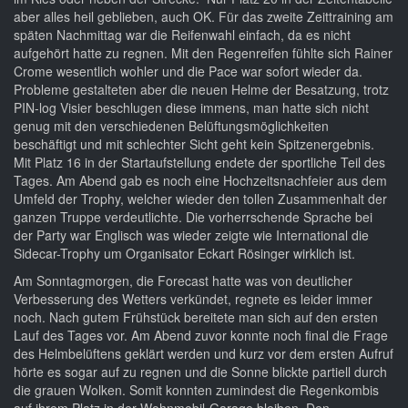
aber alles heil geblieben, auch OK. Für das zweite Zeittraining am
späten Nachmittag war die Reifenwahl einfach, da es nicht
aufgehört hatte zu regnen. Mit den Regenreifen fühlte sich Rainer
Crome wesentlich wohler und die Pace war sofort wieder da.
Probleme gestalteten aber die neuen Helme der Besatzung, trotz
PIN-log Visier beschlugen diese immens, man hatte sich nicht
genug mit den verschiedenen Belüftungsmöglichkeiten
beschäftigt und mit schlechter Sicht geht kein Spitzenergebnis.
Mit Platz 16 in der Startaufstellung endete der sportliche Teil des
Tages. Am Abend gab es noch eine Hochzeitsnachfeier aus dem
Umfeld der Trophy, welcher wieder den tollen Zusammenhalt der
ganzen Truppe verdeutlichte. Die vorherrschende Sprache bei
der Party war Englisch was wieder zeigte wie International die
Sidecar-Trophy um Organisator Eckart Rösinger wirklich ist.
Am Sonntagmorgen, die Forecast hatte was von deutlicher
Verbesserung des Wetters verkündet, regnete es leider immer
noch. Nach gutem Frühstück bereitete man sich auf den ersten
Lauf des Tages vor. Am Abend zuvor konnte noch final die Frage
des Helmbelüftens geklärt werden und kurz vor dem ersten Aufruf
hörte es sogar auf zu regnen und die Sonne blickte partiell durch
die grauen Wolken. Somit konnten zumindest die Regenkombis