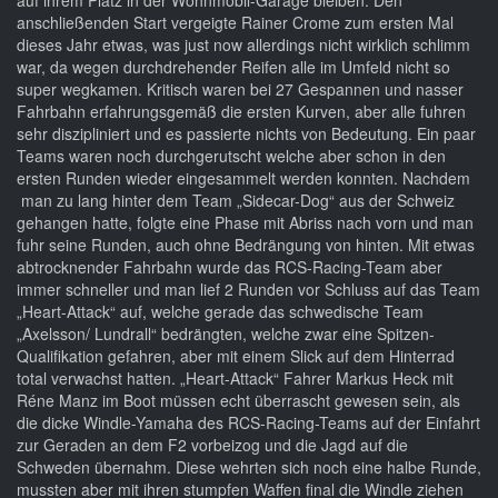
auf ihrem Platz in der Wohnmobil-Garage bleiben. Den
anschließenden Start vergeigte Rainer Crome zum ersten Mal
dieses Jahr etwas, was just now allerdings nicht wirklich schlimm
war, da wegen durchdrehender Reifen alle im Umfeld nicht so
super wegkamen. Kritisch waren bei 27 Gespannen und nasser
Fahrbahn erfahrungsgemäß die ersten Kurven, aber alle fuhren
sehr diszipliniert und es passierte nichts von Bedeutung. Ein paar
Teams waren noch durchgerutscht welche aber schon in den
ersten Runden wieder eingesammelt werden konnten. Nachdem
man zu lang hinter dem Team „Sidecar-Dog“ aus der Schweiz
gehangen hatte, folgte eine Phase mit Abriss nach vorn und man
fuhr seine Runden, auch ohne Bedrängung von hinten. Mit etwas
abtrocknender Fahrbahn wurde das RCS-Racing-Team aber
immer schneller und man lief 2 Runden vor Schluss auf das Team
„Heart-Attack“ auf, welche gerade das schwedische Team
„Axelsson/ Lundrall“ bedrängten, welche zwar eine Spitzen-
Qualifikation gefahren, aber mit einem Slick auf dem Hinterrad
total verwachst hatten. „Heart-Attack“ Fahrer Markus Heck mit
Réne Manz im Boot müssen echt überrascht gewesen sein, als
die dicke Windle-Yamaha des RCS-Racing-Teams auf der Einfahrt
zur Geraden an dem F2 vorbeizog und die Jagd auf die
Schweden übernahm. Diese wehrten sich noch eine halbe Runde,
mussten aber mit ihren stumpfen Waffen final die Windle ziehen