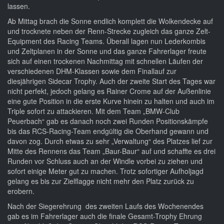
lassen.
Ab Mittag brach die Sonne endlich komplett die Wolkendecke auf
und trocknete neben der Renn-Strecke zugleich das ganze Zelt-
Equipment des Racing Teams. Überall lagen nun Lederkombis
und Zeltplanen in der Sonne und das ganze Fahrerlager freute
sich auf einen trockenen Nachmittag mit schnellen Läufen der
verschiedenen DHM-Klassen sowie dem Finallauf zur
diesjährigen Sidecar Trophy. Auch der zweite Start des Tages war
nicht perfekt, jedoch gelang es Rainer Crome auf der Außenlinie
eine gute Position in die erste Kurve hinein zu halten und auch im
Triple sofort zu attackieren. Mit dem Team „BMW-Club
Peuerbach“ gab es danach noch zwei Runden Positionskämpfe
bis das RCS-Racing-Team endgültig die Oberhand gewann und
davon zog. Durch etwas zu sehr „Verwaltung“ des Platzes lief zur
Mitte des Rennens das Team „Baur-Baur“ auf und schaffte es drei
Runden vor Schluss auch an der Windle vorbei zu ziehen und
sofort einige Meter gut zu machen. Trotz sofortiger Aufholjagd
gelang es bis zur Zielflagge nicht mehr den Platz zurück zu
erobern.
Nach der Siegerehrung des zweiten Laufs des Wochenendes
gab es im Fahrerlager auch die finale Gesamt-Trophy Ehrung