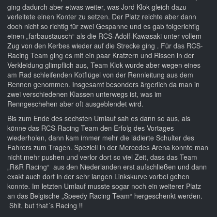
ging dadurch aber etwas weiter, was Jord Klok gleich dazu
verleitete einen Konter zu setzen. Der Platz reichte aber dann
doch nicht so richtig für zwei Gespanne und es gab folgerichtig
einen „farbaustausch“ als die RCS-Adolf-Kawasaki unter vollem
Zug von den Kerbes wieder auf die Strecke ging . Für das RCS-
Racing Team ging es mit ein paar Kratzern und Rissen in der
Verkleidung glimpflich aus, Team Klok wurde aber wegen eines
am Rad schleifenden Kotflügel von der Rennleitung aus dem
Rennen genommen. Insgesamt besonders ärgerlich da man in
zwei verschiedenen Klassen unterwegs ist, was im
Renngeschehen aber oft ausgeblendet wird.
Bis zum Ende des sechsten Umlauf sah es dann so aus, als
könne das RCS-Racing Team den Erfolg des Vortages
wiederholen, dann kam immer mehr die lädierte Schulter des
Fahrers zum Tragen. Speziell in der Mercedes Arena konnte man
nicht mehr pushen und verlor dort so viel Zeit, dass das Team
„R&R Racing“ aus den Niederlanden erst aufschließen und dann
exakt auch dort in der sehr langen Linkskurve vorbei gehen
konnte. Im letzten Umlauf musste sogar noch ein weiterer Platz
an das Belgische „Speedy Racing Team“ hergeschenkt werden.
Shit, but that´s Racing !!