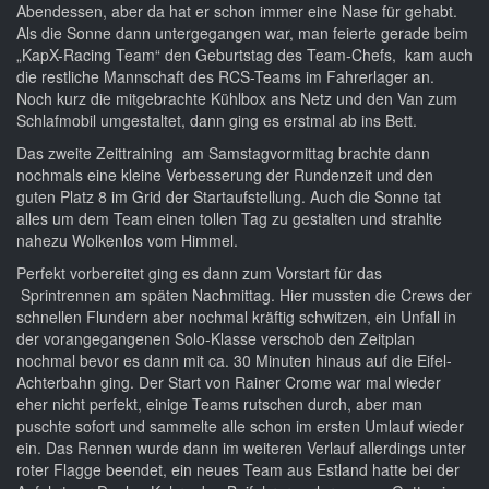
Abendessen, aber da hat er schon immer eine Nase für gehabt.
Als die Sonne dann untergegangen war, man feierte gerade beim
„KapX-Racing Team“ den Geburtstag des Team-Chefs, kam auch
die restliche Mannschaft des RCS-Teams im Fahrerlager an.
Noch kurz die mitgebrachte Kühlbox ans Netz und den Van zum
Schlafmobil umgestaltet, dann ging es erstmal ab ins Bett.
Das zweite Zeittraining am Samstagvormittag brachte dann
nochmals eine kleine Verbesserung der Rundenzeit und den
guten Platz 8 im Grid der Startaufstellung. Auch die Sonne tat
alles um dem Team einen tollen Tag zu gestalten und strahlte
nahezu Wolkenlos vom Himmel.
Perfekt vorbereitet ging es dann zum Vorstart für das
Sprintrennen am späten Nachmittag. Hier mussten die Crews der
schnellen Flundern aber nochmal kräftig schwitzen, ein Unfall in
der vorangegangenen Solo-Klasse verschob den Zeitplan
nochmal bevor es dann mit ca. 30 Minuten hinaus auf die Eifel-
Achterbahn ging. Der Start von Rainer Crome war mal wieder
eher nicht perfekt, einige Teams rutschen durch, aber man
puschte sofort und sammelte alle schon im ersten Umlauf wieder
ein. Das Rennen wurde dann im weiteren Verlauf allerdings unter
roter Flagge beendet, ein neues Team aus Estland hatte bei der