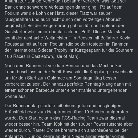
Anfahrt zur Dunlop Kehre den Beifahrer verloren, was Gott sei
Dank ohne schwerere Verletzungen daher ging. P3 auf dem
Podium war die Lohn der Hatz, dieser Platz war sauber
rausgefahren und auch nicht durch den vorzeitigen Abbruch
begünstigt. Bei der Siegerehrung gab es für das Topteam der
Gaststarter wie immer ebenfalls einen „Pott“. Dieses Mal stand
somit der achtfache Weltmeister Tim Reeves mit Beifahrer Kevin
Rousseau mit auf dem Podium (die beiden testeten im Rahmen
der International Sidecar Trophy ihr Kurzgespann für die Southern
100 Races in Castletown, Isle of Man).
Nach dem Rennen ist vor dem Rennen und das Mechaniker-
Team beschloss an der Adolf-Kawasaki die Kupplung zu wechseln
um für den Start zum Goldrace am Sonntagmittag besser
vorbereitet zu sein. Der nahezu perfekte Renntag klang dann mit
einem schönen Barbecue unter einer strahlend untergehenden
Sonne aus.
Der Rennsonntag startete mit einem guten und ausgiebigen
Frühstück bevor zum Hauptrennen über 10 Runden aufgerufen
wurde. Den Start bekam das RCS-Racing Team zwar diesmal
wieder besser hin, Team Klok mit der 1000er Power rutschte aber
wieder durch. Rainer Crome bremste sich anschließend bei der
Anfahrt zur Dunlop Kehre an dem Niederländer wieder vorbei,