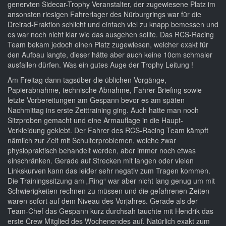
genervten Sidecar-Trophy Veranstalter, der zugewiesene Platz im
ansonsten riesigen Fahrerlager des Nürburgrings war für die
Dreirad-Fraktion schlicht und einfach viel zu knapp bemessen und
es war noch nicht klar wie das ausgehen sollte. Das RCS-Racing
Team bekam jedoch einen Platz zugewiesen, welcher exakt für
den Aufbau langte, dieser hätte aber auch keine 10cm schmaler
ausfallen dürfen. Was ein gutes Auge der Trophy Leitung !
Am Freitag dann tagsüber die üblichen Vorgänge,
Papierabnahme, technische Abnahme, Fahrer-Briefing sowie
letzte Vorbereitungen am Gespann bevor es am späten
Nachmittag ins erste Zeittraining ging. Auch hatte man noch
Sitzproben gemacht und eine Armauflage in die Haupt-
Verkleidung geklebt. Der Fahrer des RCS-Racing Team kämpft
nämlich zur Zeit mit Schulterproblemen, welche zwar
physiopraktisch behandelt werden, aber immer noch etwas
einschränken. Gerade auf Strecken mit langen oder vielen
Linkskurven kann das leider sehr negativ zum Tragen kommen.
Die Trainingssitzung am „Ring“ war aber nicht lang genug um mit
Schwierigkeiten rechnen zu müssen und die gefahrenen Zeiten
waren sofort auf dem Niveau des Vorjahres. Gerade als der
Team-Chef das Gespann kurz durchsah tauchte mit Hendrik das
erste Crew Mitglied des Wochenendes auf. Natürlich exakt zum