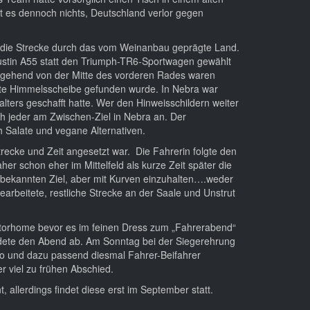
t es dennoch nichts, Deutschland verlor gegen
auf die Strecke durch das vom Weinanbau geprägte Land.
Austin A55 statt den Triumph-TR6-Sportwagen gewählt
usgehend von der Mitte des vorderen Rades waren
mte Himmelsscheibe gefunden wurde. In Nebra war
lters geschafft hatte. Wer den Hinweisschildern weiter
h jeder am Zwischen-Ziel in Nebra an. Der
h Salate und vegane Alternativen.
recke und Zeit angesetzt war. Die Fahrerin folgte den
er schon eher im Mittelfeld als kurze Zeit später die
unbekannten Ziel, aber mit Kurven einzuhalten….weder
arbeitete, restliche Strecke an der Saale und Unstrut
Motorhome bevor es im feinen Dress zum „Fahrerabend“
rundete den Abend ab. Am Sonntag bei der Siegerehrung
uto und dazu passend diesmal Fahrer-Beifahrer
 viel zu frühen Abschied.
allerdings findet diese erst im September statt.