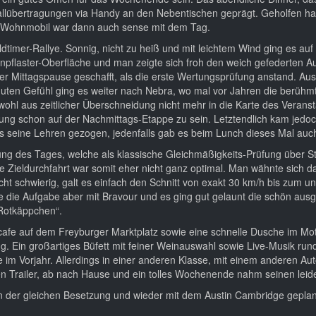
allübertragungen via Handy an den Nebentischen geprägt. Geholfen ha
 Wohnmobil war dann auch sense mit dem Tag.
 Oldtimer-Rallye. Sonnig, nicht zu heiß und mit leichtem Wind ging es 
npflaster-Oberfläche und man zeigte sich froh den weich gefederten 
der Mittagspause geschafft, als die erste Wertungsprüfung anstand. A
uten Gefühl ging es weiter nach Nebra, wo mal vor Jahren die berüh
ohl aus zeitlicher Überschneidung nicht mehr in die Karte des Veransta
tung schon auf der Nachmittags-Etappe zu sein. Letztendlich kam jedoc
hres seine Lehren gezogen, jedenfalls gab es beim Lunch dieses Mal auc
ng des Tages, welche als klassische Gleichmäßigkeits-Prüfung über St
e Zieldurchfahrt war somit eher nicht ganz optimal. Man wähnte sich dah
ht schwierig, galt es einfach den Schnitt von exakt 30 km/h bis zum 
 die Aufgabe aber mit Bravour und es ging gut gelaunt die schön ausge
Rotkäppchen“.
iscafe auf dem Freyburger Marktplatz sowie eine schnelle Dusche im 
ing. Ein großartiges Büfett mit feiner Weinauswahl sowie Live-Musik 
e im Vorjahr. Allerdings in einer anderen Klasse, mit einem anderen A
 Trailer, ab nach Hause und ein tolles Wochenende nahm seinen leider
n der gleichen Besetzung und wieder mit dem Austin Cambridge geplant, 