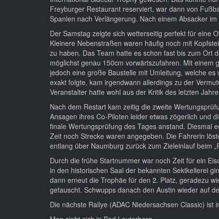
Freyburger Restaurant reserviert, war dann von Fußb
Spanien nach Verlängerung. Nach einem Absacker im
Der Samstag zeigte sich wetterseitig perfekt für eine
Kleinere Nebenstraßen waren häufig noch mit Kopfstei
zu haben. Das Team hatte es schon fast bis zum Ort 
möglichst genau 150cm vorwärtszufahren. Mit einem g
jedoch eine große Baustelle mit Umleitung, welche es w
exakt folgte, kam irgendwann allerdings zu der Vermu
Veranstalter hatte wohl aus der Kritik des letzten Ja
Nach dem Restart kam zeitig die zweite Wertungsprüfu
Ansagen ihres Co-Piloten leider etwas zögerlich und di
finale Wertungsprüfung des Tages anstand. Diesmal ec
Zeit noch Strecke waren angegeben. Die Fahrerin löste
entlang über Naumburg zurück zum Zieleinlauf beim „
Durch die frühe Startnummer war noch Zeit für ein E
in den historischen Saal der bekannten Sektkellerei g
dann erneut die Trophäe für den 2. Platz, geradezu wi
getauscht. Schwupps danach den Austin wieder auf den
Die nächste Rallye (ADAC Niedersachsen Classic) ist i