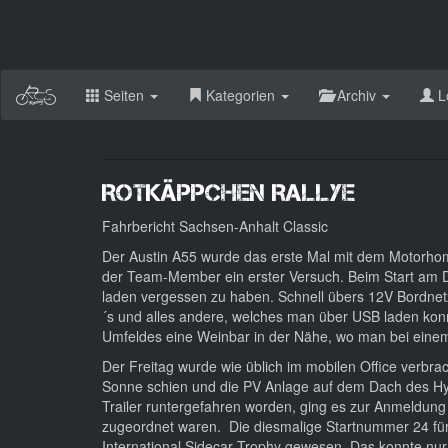
Seiten
Kategorien
Archiv
L
Rotkäppchen Rallye
Fahrbericht Sachsen-Anhalt Classic
Der Austin A55 wurde das erste Mal mit dem Motorhome
der Team-Member ein erster Versuch. Beim Start am D
laden vergessen zu haben. Schnell übers 12V Bordnetz
´s und alles andere, welches man über USB laden kon
Umfeldes eine Weinbar in der Nähe, wo man bei eine
Der Freitag wurde wie üblich im mobilen Office verbr
Sonne schien und die PV Anlage auf dem Dach des Hym
Trailer runtergefahren worden, ging es zur Anmeldung
zugeordnet waren. Die diesmalige Startnummer 24 fü
International Sidecar Trophy gewesen. Das konnte nur