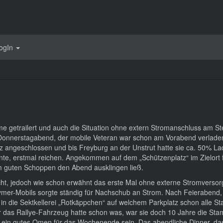
ogIn
 getrailert und auch die Situation ohne extern Stromanschluss am St
onnerstagabend, der mobile Veteran war schon am Vorabend verladen 
 angeschlossen und bis Freyburg an der Unstrut hatte sie ca. 50% Lad
nte, erstmal reichen. Angekommen auf dem „Schützenplatz“ im Zielort
m guten Schoppen den Abend ausklingen ließ.
acht, jedoch wie schon erwähnt das erste Mal ohne externe Stromverso
er-Mobils sorgte ständig für Nachschub an Strom. Nach Feierabend, 
 in die Sektkellerei „Rotkäppchen“ auf welchem Parkplatz schon alle 
r das Rallye-Fahrzeug hatte schon was, war sie doch 10 Jahre die S
 ein gutes Omen für das Wochenende sein. Das abendliche Dinner, das 