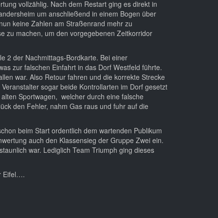
tung vollzählig. Nach dem Restart ging es direkt in
g Gandersheim um anschließend in einem Bogen über
 nun keine Zahlen am Straßenrand mehr zu
use zu machen, um den vorgegebenen Zeitkorridor
le 2 der Nachmittags-Bordkarte. Bei einer
as zur falschen Einfahrt in das Dorf Westfeld führte.
len war. Also Retour fahren und die korrekte Strecke
eranstalter sogar beide Kontrollarten im Dorf gesetzt
m alten Sportwagen, welcher durch eine falsche
lück den Fehler, nahm Gas raus und fuhr auf die
 schon beim Start ordentlich dem wartenden Publikum
enwertung auch den Klassensieg der Gruppe Zwei ein.
staunlich war. Lediglich Team Triumph ging dieses
 Eifel….