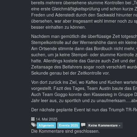
bereits mehrere übersehene stumme Kontrollen bei „Tri
eine erste Gleichmäßigkeitsprüfung und schon kurze 
Freden und Adenstedt durch den Sackwald hinunter 
übersehen, war aber insgesamt wohl immer noch zu s
besser einhalten zu können.
Nachdem man gemütlich die überflüssige Zeit totgeschl
Stempelkontrolle auf der Wernershöhe dann ein kleiner 
Am Ortsende stimmte dann das Bordbuch nicht mehr, wa
suchen, um ja keine Stempel- oder stumme Kontrolle z
hatte. Allerdings kostete das Ganze auch Zeit und der
Zeitansage des Beifahrers sogar noch verschärft wurd
Sekunde genau bei der Zeitkontrolle vor.
Von dort zurück ins Ziel, wo Kaffee und Kuchen warte
vorgestellt. Fazit des Tages, Team Austin baute das 
Auch Team Goggo konnte den Klassesieg in Gruppe Drei
Jahr leer aus, zu sportlich und zu unaufmerksam….abe
Der nächste geplante Event ist nun das Triumph TR-Reg
14. Mai 2025
Allgemein
Events 2025
Keine Kommentare »
Die Kommentare sind geschlossen.