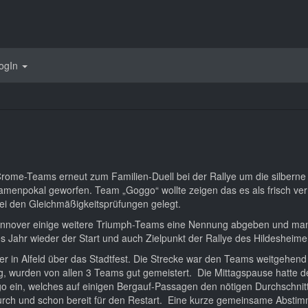
ogIn
e Crome-Teams erneut zum Familien-Duell bei der Rallye um die silber
amenpokal geworfen. Team „Goggo“ wollte zeigen das es als frisch v
i den Gleichmäßigkeitsprüfungen gelegt.
annover einige weitere Triumph-Teams eine Nennung abgeben und man
 Jahr wieder der Start und auch Zielpunkt der Rallye des Hildesheime
der in Alfeld über das Stadtfest. Die Strecke war den Teams weitgehend
g, wurden von allen 3 Teams gut gemeistert. Die Mittagspause hatte de
ein, welches auf einigen Bergauf-Passagen den nötigen Durchschnitt
rch und schon bereit für den Restart. Eine kurze gemeinsame Absti