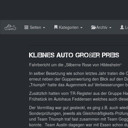
Seiten
Kategorien
Archiv
L
Kleines Auto großer Preis
Fahrbericht um die „Silberne Rose von Hildesheim“
In selber Besetzung wie schon letztes Jahr traten di
erneut neben der Guppenwertung den Blick auf den D
„Triumph“ hatte das Augenmerk auf Verbesserungen be
Zusätzlich hatten vom TR-Register aus der Gruppe H
Frühstück im Autohaus Feddersen welches auch dieses
Der Vormittag war gut gesteckt, es ging z.B. auch wie
Sonderprüfungen, jeweils als Gleichmäßigkeits-Prüfun
und Team Triumph traf fast zusammen mit Team Goggo 
konnte. Team Austin dagegen war mit Essen schon du